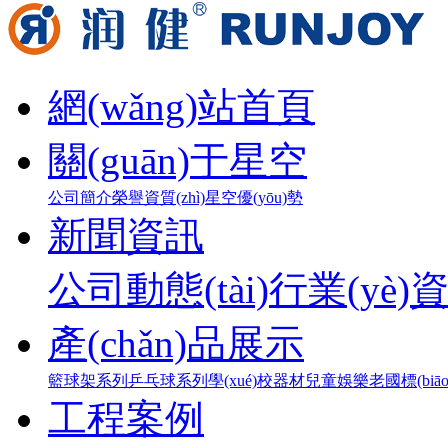
網(wǎng)站首頁
關(guān)于星空
公司簡介
榮譽資質(zhì)
星空優(yōu)勢
新聞資訊
公司動態(tài)
行業(yè)
產(chǎn)品展示
籃球架系列
乒乓球系列
學(xué)校器材
兒童娛樂
老國標(biā
工程案例