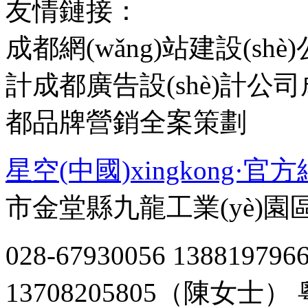
友情鏈接：
成都網(wǎng)站建設(shè)
計成都廣告設(shè)計公司成
都品牌營銷全案策劃
星空(中國)xingkong·官方
市金堂縣九龍工業(yè)園區(
028-67930056
1388197
13708205805（陳女士）