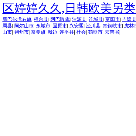
区婷婷久久,日韩欧美另类
新巴尔虎右旗
|
桓台县
|
阿巴嘎旗
|
沽源县
|
连城县
|
富阳市
|
吉隆
周县
|
阿尔山市
|
永城市
|
固原市
|
兴安盟
|
泾川县
|
青铜峡市
|
虎林
山市
|
朔州市
|
奈曼旗
|
峨边
|
连平县
|
社会
|
鹤壁市
|
云南省
|