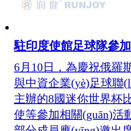
駐印度使館足球隊參加
6月10日，為慶
與中資企業(yè)足球聯(
主辦的8國迷你世界杯
使等參加相關(guān)活
部分成員應(yīng)邀出