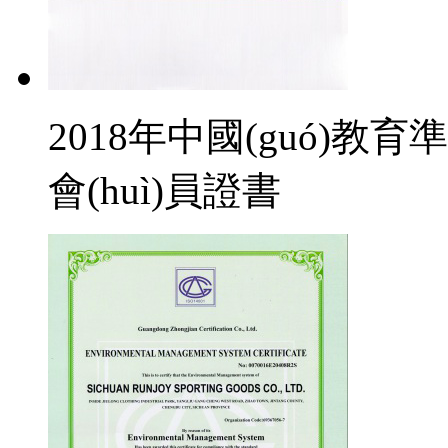
2018年中國(guó)教育準(z
會(huì)員證書