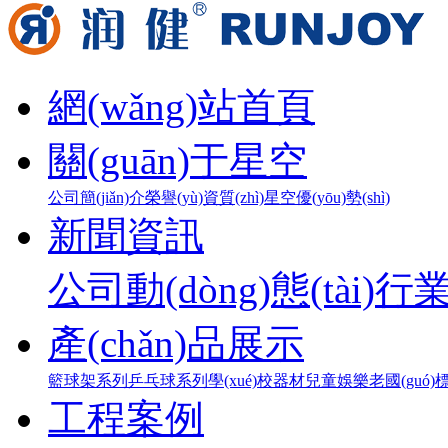
網(wǎng)站首頁
關(guān)于星空
公司簡(jiǎn)介
榮譽(yù)資質(zhì)
星空優(yōu)勢(shì)
新聞資訊
公司動(dòng)態(tài)
行業
產(chǎn)品展示
籃球架系列
乒乓球系列
學(xué)校器材
兒童娛樂
老國(guó)標
工程案例