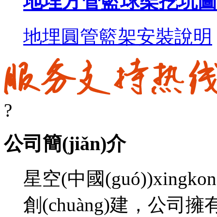
地埋方管籃球架挖坑圖
地埋圓管籃架安裝說明
?
公司簡(jiǎn)介
星空(中國(guó))xingk
創(chuàng)建，公司擁有3