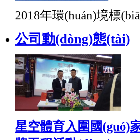
2018年環(huán)境標(bi
公司動(dòng)態(tài)
星空體育入圍國(guó)家