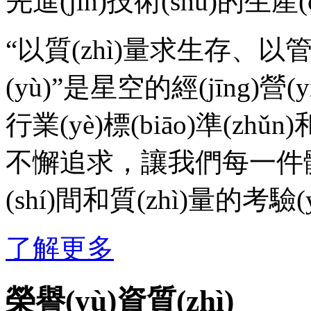
先進(jìn)技術(shù)的生產(chǎ
“以質(zhì)量求生存
(yù)”是星空的經(jīng)營(
行業(yè)標(biāo)準(z
不懈追求，讓我們每一件體育產
(shí)間和質(zhì)量的考驗(
了解更多
榮譽(yù)資質(zhì)