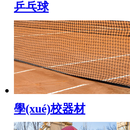
乒乓球
學(xué)校器材