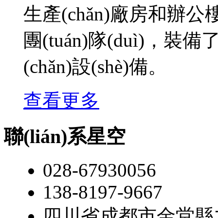
生產(chǎn)廠房和辦公樓
團(tuán)隊(duì)，裝
(chǎn)設(shè)備。
查看更多
聯(lián)系星空
028-67930056
138-8197-9667
四川省成都市金堂縣九龍