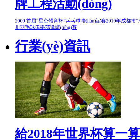
牌工程活動(dòng)
2009 首屆“星空體育杯”乒乓球聯(lián)誼賽
2010年成都市
川羽毛球俱樂部邀請(qǐng)賽
行業(yè)資訊
給2018年世界杯算