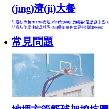
(jīng)濟(jì)大餐
印度欲承包2032年奧運(yùn)會(huì)! 奧組委: 還是讓中國(g
開賽
駐印度使館足球隊(duì)參加迷你世界杯活動(dòng)
常見問題