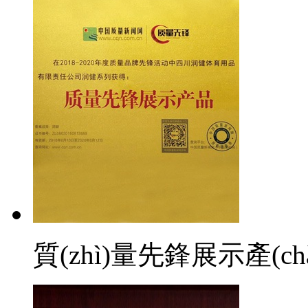
質(zhì)量先鋒展示產(ch